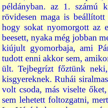
példányban. az 1. számú k
rövidesen maga is beállított 
hogy sokat nyomorgott az el
beesett, nyaka még jobban me
kiújult gyomorbaja, ami Pá
tudott enni akkor sem, amikor 
ült. Tejbegrízt főztünk nek
kisgyereknek. Ruhái siralmas
volt csoda, más viselte őket,
sem lehetett foltozgatni, me