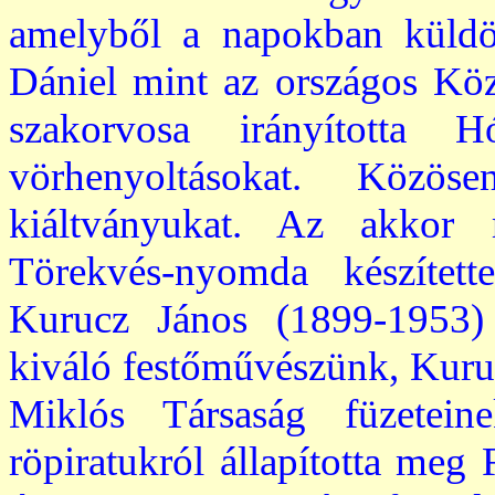
amelyből a napokban küldö
Dániel mint az országos Köz
szakorvosa irányította 
vörhenyoltásokat. Közös
kiáltványukat. Az akko
Törekvés-nyomda készített
Kurucz János (1899-1953)
kiváló festőművészünk, Kuruc
Miklós Társaság füzetei
röpiratukról állapította meg