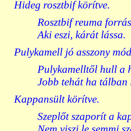
Hideg rosztbif körítve.
Rosztbif reuma forrás
Aki eszi, kárát lássa.
Pulykamell jó asszony mód
Pulykamelltől hull a 
Jobb tehát ha tálban
Kappansült körítve.
Szeplőt szaporít a ka
Nem viszi le semmi s