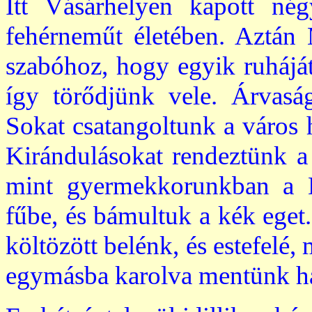
Itt Vásárhelyen kapott nég
fehérneműt életében. Aztán 
szabóhoz, hogy egyik ruháját 
így törődjünk vele. Árvaság
Sokat csatangoltunk a város h
Kirándulásokat rendeztünk a 
mint gyermekkorunkban a D
fűbe, és bámultuk a kék ege
költözött belénk, és estefelé, 
egymásba karolva mentünk h