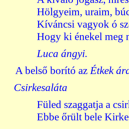
Hölgyeim, uraim, bú
Kíváncsi vagyok ó sz
Hogy ki énekel meg 
Luca ángyi.
A belső borító az
Étkek ár
Csirkesaláta
Füled szaggatja a csir
Ebbe őrült bele Kirke