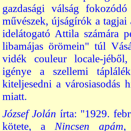
gazdasági válság fokozódó 
művészek, újságírók a tagjai 
idelátogató Attila számára p
libamájas örömein" túl Vásá
vidék couleur locale-jébő
igénye a szellemi táplálé
kiteljesedni a városiasodás h
miatt.
József Jolán
írta: "1929. feb
kötete, a
Nincsen apám,