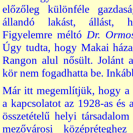
előzőleg különféle gazdasá
állandó lakást, állást, h
Figyelemre méltó
Dr. Ormo
Úgy tudta, hogy Makai házas
Rangon alul nősült. Jolánt a
kör nem fogadhatta be. Inkáb
Már itt megemlítjük, hogy a
a kapcsolatot az 1928-as és 
összetételű helyi társadalom
mezővárosi középréteghez