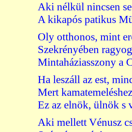
Aki nélkül nincsen se 
A kikapós patikus Mü
Oly otthonos, mint er
Szekrényében ragyog a
Mintaháziasszony a C
Ha leszáll az est, mi
Mert kamatemeléshez r
Ez az elnök, ülnök s
Aki mellett Vénusz c