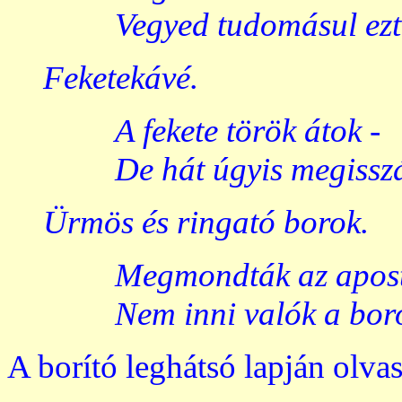
Vegyed tudomásul ezt
Feketekávé.
A fekete török átok -
De hát úgyis megissz
Ürmös és ringató borok.
Megmondták az apost
Nem inni valók a bor
A borító leghátsó lapján olva