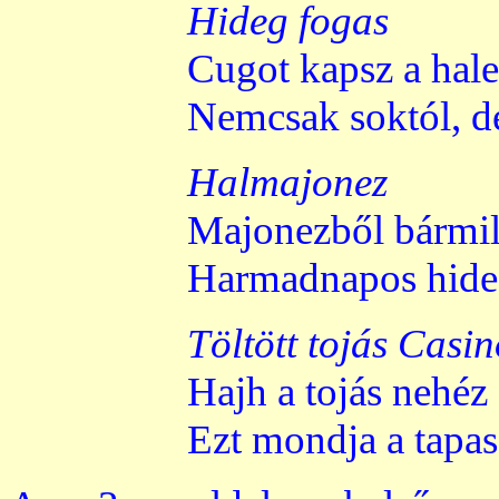
Hideg fogas
Cugot kapsz a hale
Nemcsak soktól, de
Halmajonez
Majonezből bármil
Harmadnapos hideg
Töltött tojás Casi
Hajh a tojás nehéz 
Ezt mondja a tapasz