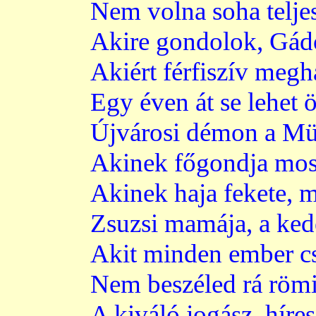
Nem volna soha teljes 
Akire gondolok, Gád
Akiért férfiszív megh
Egy éven át se lehet 
Újvárosi démon a Mü
Akinek főgondja most 
Akinek haja fekete, mi
Zsuzsi mamája, a ked
Akit minden ember c
Nem beszéled rá römi
A kiváló jogász, híres