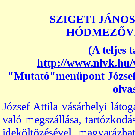
SZIGETI JÁNOS
HÓDMEZŐV
(A teljes
http://www.nlvk.hu/
"Mutató"menüpont József 
olva
József Attila vásárhelyi láto
való megszállása, tartózkod
ideköltözésével magyarázha