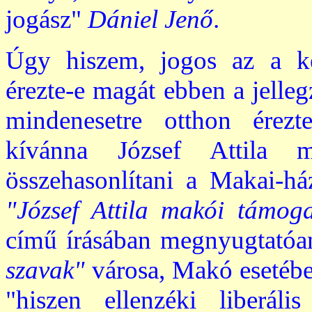
jogász"
Dániel Jenő
.
Úgy hiszem, jogos az a kér
érezte-e magát ebben a jelleg
mindenesetre otthon érez
kívánna József Attila ma
összehasonlítani a Makai-h
"József Attila makói támoga
című írásában megnyugtatóan 
szavak"
városa, Makó esetében
"hiszen ellenzéki liberál