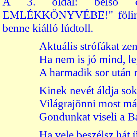
A 3. oldal: belső
EMLÉKKÖNYVÉBE!" föliratta
benne kiálló lúdtoll.
Aktuális strófákat ze
Ha nem is jó mind, le
A harmadik sor után n
Kinek nevét áldja sok
Világrajönni most már
Gondunkat viseli a B
Ha vele beszélsz hát ül