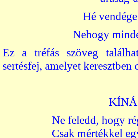
Hé vendégek
Nehogy minde
Ez a tréfás szöveg találh
sertésfej, amelyet keresztben d
KÍN
Ne feledd, hogy ré
Csak mértékkel egy