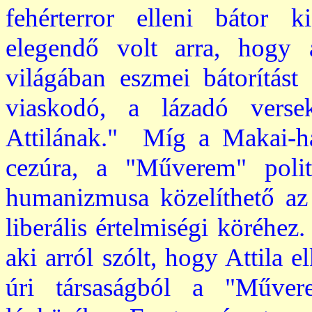
fehérterror elleni bátor k
elegendő volt arra, hogy 
világában eszmei bátorítást 
viaskodó, a lázadó versek
Attilának." Míg a Makai-há
cezúra, a "Műverem" politi
humanizmusa közelíthető az 
liberális értelmiségi köréhez
aki arról szólt, hogy Attila 
úri társaságból a "Műver