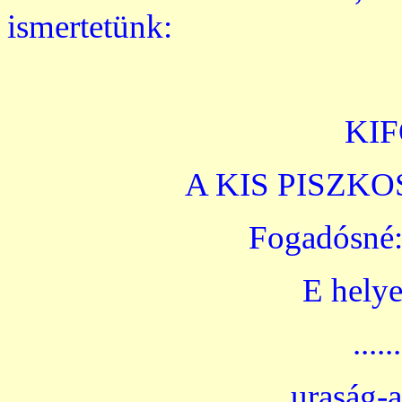
ismertetünk:
KI
A KIS PISZK
Fogadósné:
E helye
......
uraság-