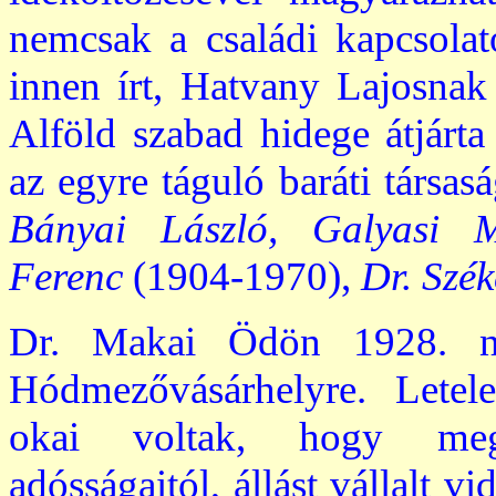
nemcsak a családi kapcsolato
innen írt, Hatvany Lajosnak
Alföld szabad hidege átjár
az egyre táguló baráti társasá
Bányai László, Galyasi M
Ferenc
(1904-1970),
Dr. Szék
Dr. Makai Ödön 1928. no
Hódmezővásárhelyre. Letele
okai voltak, hogy megs
adósságaitól, állást vállalt v