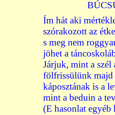
BÚCS
Ím hát aki mértékle
szórakozott az étk
s meg nem roggyan
jöhet a táncoskolá
Járjuk, mint a szél
fölfrissülünk majd
káposztának is a l
mint a beduin a te
(E hasonlat egyéb 