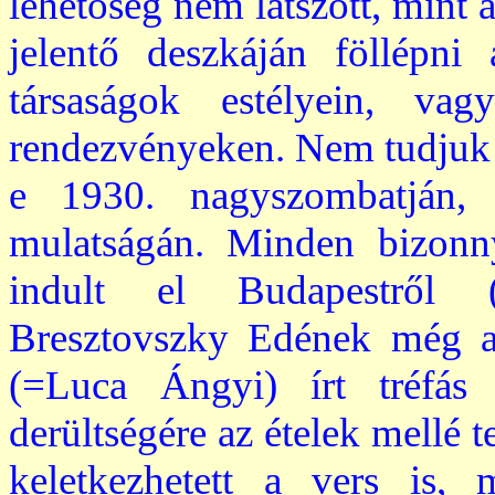
lehetőség nem látszott, mint 
jelentő deszkáján föllépni
társaságok estélyein, v
rendezvényeken. Nem tudjuk bi
e 1930. nagyszombatján, 
mulatságán. Minden bizonny
indult el Budapestről (
Bresztovszky Edének még 
(=Luca Ángyi) írt tréfá
derültségére az ételek mellé t
keletkezhetett a vers is, 