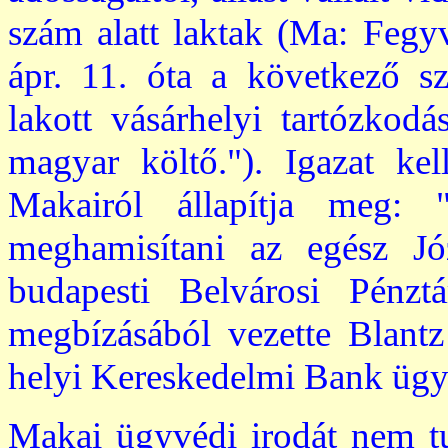
szám alatt laktak (Ma: Fegy
ápr. 11. óta a következő s
lakott vásárhelyi tartózkodá
magyar költő."). Igazat ke
Makairól állapítja meg: 
meghamisítani az egész Jó
budapesti Belvárosi Pénzt
megbízásából vezette Blantz
helyi Kereskedelmi Bank ügye
Makai ügyvédi irodát nem tu