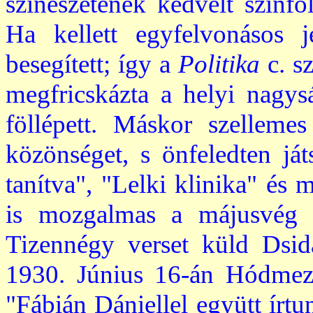
színészetének kedvelt színfol
Ha kellett egyfelvonásos je
besegített; így a
Politika
c. sz
megfricskázta a helyi nagys
föllépett. Máskor szellemes
közönséget, s önfeledten ját
tanítva", "Lelki klinika" és 
is mozgalmas a májusvég é
Tizennégy verset küld Dsid
1930. Június 16-án Hódmezőv
"Fábián Dániellel együtt írtu