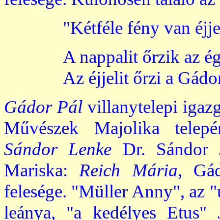
"Kétféle fény van éjje
A nappalit őrzik az é
Az éjjelit őrzi a Gádor
Gádor Pál
villanytelepi igazg
Művészek Majolika telepén
Sándor Lenke
Dr. Sándor J
Mariska:
Reich Mária
, Gád
felesége. "Müller Anny", az 
leánya, "a kedélyes Etus"