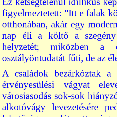
Ez kétségtelenül idillikus k
figyelmeztetett: "Itt e falak 
otthonában, akár egy moder
nap éli a költő a szegén
helyzetét; miközben a c
osztályöntudatát fűti, de az éle
A családok bezárkóztak a
érvényesülési vágyat elev
városiasodás sok-sok hiányzó
alkotóvágy levezetésére p