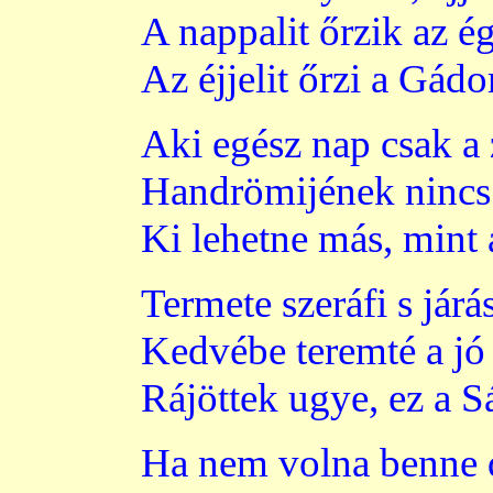
A nappalit őrzik az é
Az éjjelit őrzi a Gádor
Aki egész nap csak a 
Handrömijének nincs s
Ki lehetne más, mint 
Termete szeráfi s járá
Kedvébe teremté a jó 
Rájöttek ugye, ez a 
Ha nem volna benne d