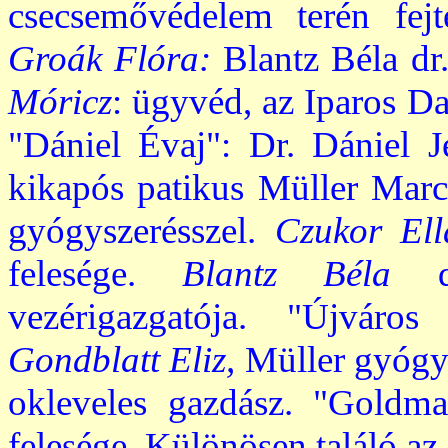
csecsemővédelem terén fejte
Groák Flóra:
Blantz Béla dr
Móricz
: ügyvéd, az Iparos Da
"Dániel Évaj": Dr. Dániel 
kikapós patikus Müller Mar
gyógyszerésszel.
Czukor El
felesége.
Blantz Béla
dr
vezérigazgatója. "Újváro
Gondblatt Eliz,
Müller gyógy
okleveles gazdász. "Gold
felesége. Különösen találó az 