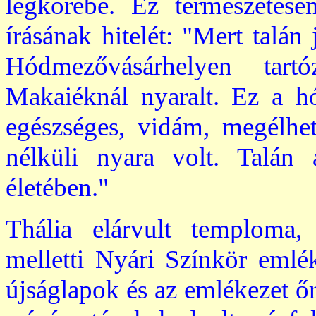
légkörébe. Ez természetes
írásának hitelét: "Mert talán
Hódmezővásárhelyen tart
Makaiéknál nyaralt. Ez a h
egészséges, vidám, megélh
nélküli nyara volt. Talán
életében."
Thália elárvult temploma,
melletti Nyári Színkör eml
újságlapok és az emlékezet ő