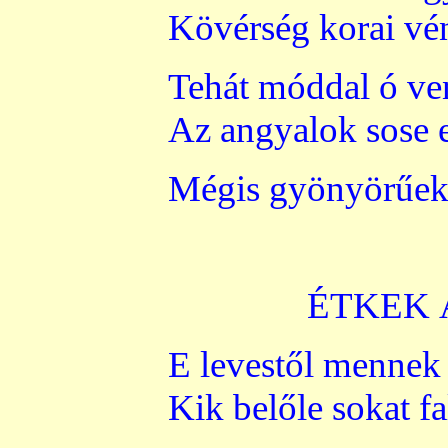
Kövérség korai vé
Tehát móddal ó ve
Az angyalok sose 
Mégis gyönyörűek 
ÉTKEK
E levestől mennek
Kik belőle sokat fa