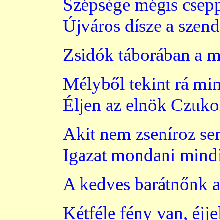
Szépsége mégis csepp
Újváros dísze a szend
Zsidók táborában a m
Mélyből tekint rá mi
Éljen az elnök Czuko
Akit nem zseníroz se
Igazat mondani mindi
A kedves barátnőnk 
Kétféle fény van, éjjel